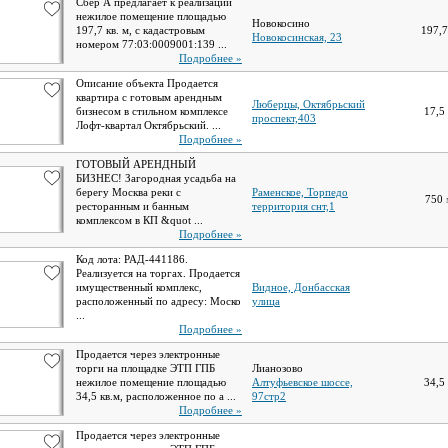
Сбер А предлагает к реализации
нежилое помещение площадью
Новокосино
197,7 кв. м, с кадастровым
197,
Новокосинская, 23
номером 77:03:0009001:139 ...
Подробнее »
Описание объекта Продается
квартира с готовым арендным
Люберцы, Октябрьский
бизнесом в стильном комплексе
17,5
проспект,403
Лофт-квартал Октябрьский. ...
Подробнее »
ГОТОВЫЙ АРЕНДНЫЙ
БИЗНЕС! Загородная усадьба на
берегу Москва реки с
Раменское, Торпедо
750
ресторанным и банным
территория снт,1
комплексом в КП &quot ...
Подробнее »
Код лота: РАД-441186.
Реализуется на торгах. Продается
имущественный комплекс,
Видное, Донбасская
расположенный по адресу: Моско
улица
...
Подробнее »
Продается через электронные
торги на площадке ЭТП ГПБ
Лианозово
нежилое помещение площадью
Алтуфьевское шоссе,
34,5
34,5 кв.м, расположенное по а ...
97стр2
Подробнее »
Продается через электронные