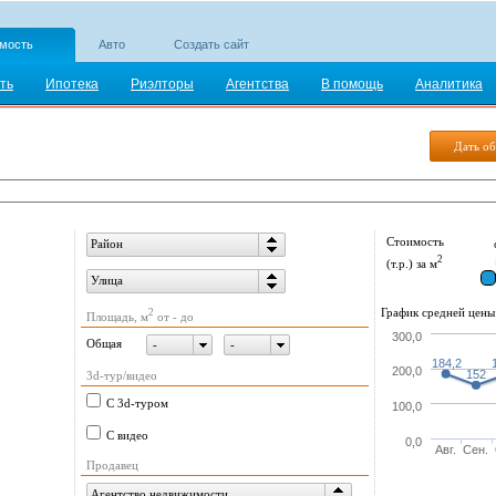
мость
Авто
Создать сайт
ть
Ипотека
Риэлторы
Агентства
В помощь
Аналитика
Дать об
Стоимость
Район
2
(т.р.) за м
Улица
График средней цены 
2
Площадь, м
от - до
300,0
Общая
-
-
184,2
200,0
152
3d-тур/видео
С 3d-туром
100,0
С видео
0,0
Авг.
Сен.
Продавец
Агентство недвижимости