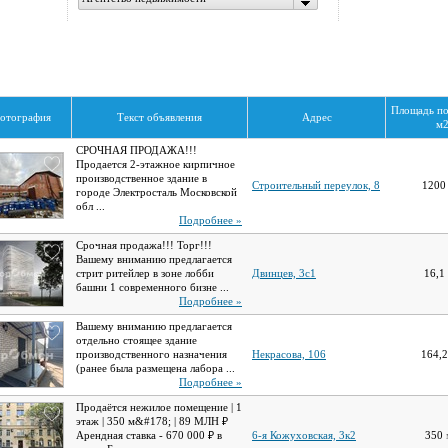
Площадь п
отография
Текст объявления
Адрес
м
СРОЧНАЯ ПРОДАЖА!!!
Продается 2-этажное кирпичное
производственное здание в
Строительный переулок, 8
120
городе Электросталь Московской
обл ...
Подробнее »
Срочная продажа!!! Торг!!!
Вашему вниманию предлагается
стрит ритейлер в зоне лобби
Двинцев, 3с1
16,1
башни 1 современного бизне ...
Подробнее »
Вашему вниманию предлагается
отдельно стоящее здание
производственного назначения
Некрасова, 106
164,
(ранее была размещена лабора ...
Подробнее »
Продаётся нежилое помещение | 1
этаж | 350 м&#178; | 89 МЛН ₽
Арендная ставка - 670 000 ₽ в
6-я Кожуховская, 3к2
350