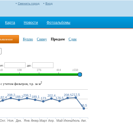
Сменить город
Вход
Карта
Новости
Фотоальбомы
Продам
Куплю
Сниму
Сдам
ъявление
от:
до:
≤0
138
276
414
≥550
2
с учетом фильтров, т.р. за м
212,5
208,2
208,5
206,1
202,4
188,2
189,1
182,4
176,5
173
96,5
Окт.
Ноя.
Дек.
Янв.
Февр.
Март
Апр.
Май
Июнь
Июль
Авг.