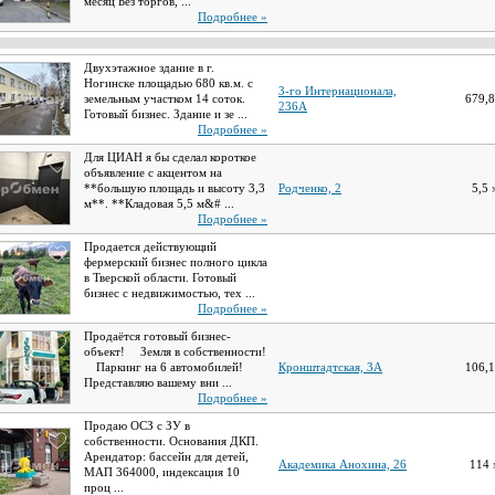
месяц Без торгов, ...
Подробнее »
Двухэтажное здание в г.
Ногинске площадью 680 кв.м. c
3-го Интернационала,
земeльным участком 14 coтoк.
679,
236А
Готовый бизнес. Здание и зе ...
Подробнее »
Для ЦИАН я бы сделал короткое
объявление с акцентом на
**большую площадь и высоту 3,3
Родченко, 2
5,5
м**. **Кладовая 5,5 м&# ...
Подробнее »
Продается действующий
фермерский бизнес полного цикла
в Тверской области. Готовый
бизнес с недвижимостью, тех ...
Подробнее »
Продаётся готовый бизнес-
объект! ⠀ Земля в собственности!
⠀ Паркинг на 6 автомобилей! ⠀
Кронштадтская, 3А
106,
Представляю вашему вни ...
Подробнее »
Продаю ОСЗ с ЗУ в
собственности. Основания ДКП.
Арендатор: бассейн для детей,
Академика Анохина, 26
114
МАП 364000, индексация 10
проц ...