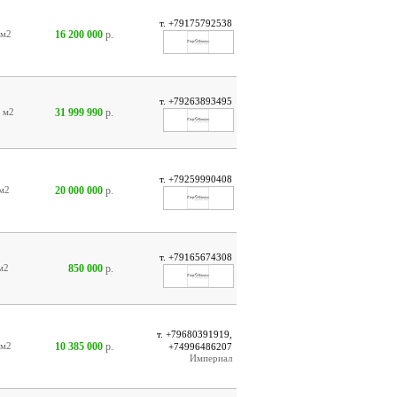
т. +79175792538
16 200 000
р.
м2
т. +79263893495
31 999 990
р.
8
м2
т. +79259990408
20 000 000
р.
м2
т. +79165674308
850 000
р.
м2
т. +79680391919,
10 385 000
р.
м2
+74996486207
Империал