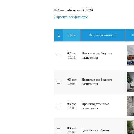
Найдено объявлений:
8526
Сбросить все фильтры
0
Дата
Вид недвижимости
Ф
07 авг
Нежилые свободного
03:12
назначения
03 авг
Нежилые свободного
03:08
назначения
03 авг
Производственные
03:08
помещения
03 авг
Здания и особняки
03:08