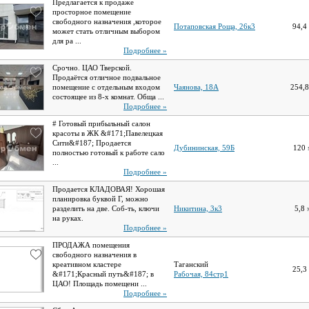
Предлагается к продаже
просторное помещение
свободного назначения ,которое
Потаповская Роща, 26к3
94,4
может стать отличным выбором
для ра ...
Подробнее »
Срочно. ЦАО Тверской.
Продаётся отличное подвальное
помещение с отдельным входом
Чаянова, 18А
254,
состоящее из 8-х комнат. Обща ...
Подробнее »
# Готовый прибыльный салон
красоты в ЖК &#171;Павелецкая
Сити&#187; Продается
Дубининская, 59Б
120
полностью готовый к работе сало
...
Подробнее »
Продается КЛАДОВАЯ! Хорошая
планировка буквой Г, можно
разделить на две. Соб-ть, ключи
Никитина, 3к3
5,8
на руках.
Подробнее »
ПРОДАЖА помещения
свободного назначения в
креативном кластере
Таганский
25,3
&#171;Красный путь&#187; в
Рабочая, 84стр1
ЦАО! Площадь помещени ...
Подробнее »