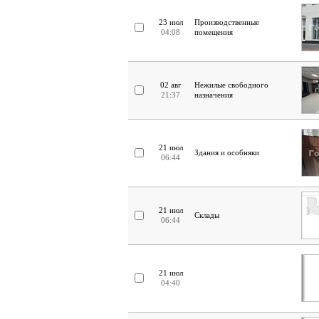
23 июл
Производственные
04:08
помещения
02 авг
Нежилые свободного
21:37
назначения
21 июл
Здания и особняки
06:44
21 июл
Склады
06:44
21 июл
04:40