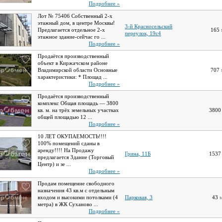
Подробнее »
Лот № 75406 Собственный 2-х
этажный дом, в центре Москвы!
3-й Красносельский
Предлагается отдельное 2-х
165
переулок, 19с4
этажное здание-сейчас го ...
Подробнее »
Продаётся производственный
объект в Киржачском районе
Владимирской области Основные
707
характеристики: * Площад ...
Подробнее »
Продаётся производственный
комплекс Общая площадь — 3800
кв. м. на трёх земельных участках
380
общей площадью 12 ...
Подробнее »
10 ЛЕТ ОКУПАЕМОСТЬ!!!!
100% помещений сданы в
аренду!!!! На Продажу
Грина, 11Б
153
предлагается Здание (Торговый
Центр) и зе ...
Подробнее »
Продам помещение свободного
назначения 43 кв.м с отдельным
входом и высокими потолками (4
Парковая, 3
43
метра) в ЖК Суханово ...
Подробнее »