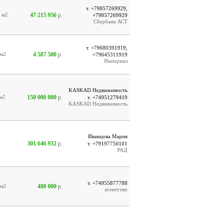
т. +79857269929,
47 215 956
р.
7
м2
+79857269929
Сбербанк АСТ
т. +79680391919,
4 587 500
р.
м2
+79645311919
Империал
KASKAD Недвижимость
150 000 000
р.
м2
т. +74951279419
KASKAD Недвижимость
Иванцова Мария
301 646 932
р.
т. +79197750101
РАД
т. +74955877788
480 000
р.
м2
агентство