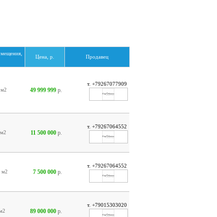
омещения,
Цена, р.
Продавец
2
т. +79267077909
49 999 999
р.
0
м2
т. +79267064552
11 500 000
р.
м2
т. +79267064552
7 500 000
р.
2
м2
т. +79015303020
89 000 000
р.
м2