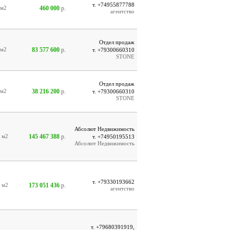
т. +74955877788
460 000
р.
м2
агентство
Отдел продаж
83 577 600
р.
м2
т. +79300660310
STONE
Отдел продаж
38 216 200
р.
м2
т. +79300660310
STONE
Абсолют Недвижимость
145 467 388
р.
2
м2
т. +74950195513
Абсолют Недвижимость
т. +79330193662
173 051 436
р.
2
м2
агентство
т. +79680391919,