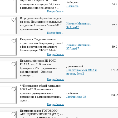
торги на площадке ЭТП ГПБ
Бибирево
помещение площадью 34,9 кв.м.
34,9
Плещеева
расположенное по адресу: г ...
Подробнее »
В продаже street-ритейл с видом
на реку. Помещение с отдельным
Нижние Мнёвники,
входом на 1 этаже в башне М2.1
57,6
37Астр17
премиального биз ...
Подробнее »
Рассрочка 0% до окончания
строительства В продаже угловой
Нижние Мнёвники,
офис в составе премиального
59,9
37Астр17
бизнес-центра STONE Мнёв ...
Подробнее »
Продажа офисов в БЦ PORT
PLAZA, стр.2. Комиссия
Даниловский
брокерам - 2% Предложение от
Проектируемый 4062-й
373,
собственника! - Офисное
проезд, 6стр2
помещен ...
Подробнее »
**Помещение общей площадью
666,2 м** Предлагается к
продаже функциональное
Люблино
666,
помещение в административном
Люблинская, 38
здани ...
Подробнее »
Прямая продажа ГОТОВОГО
АРЕНДНОГО БИЗНЕСА (ГАБ) от